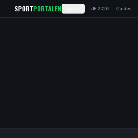
Spring til indhold
SPORT
PORTALEN
Sport
TdF 2026
Guides