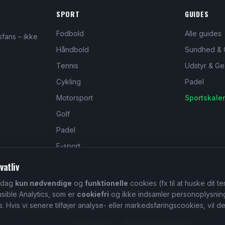
SPORT
GUIDES
Fodbold
Alle guides
sfans – ikke
Håndbold
Sundhed & 
Tennis
Udstyr & Ge
Cykling
Padel
Motorsport
Sportskale
Golf
Padel
E-sport
vatliv
i dag
kun nødvendige
og
funktionelle
cookies (fx til at huske dit 
Sportportalen
udgives af
Affilyflow ApS
·
info@affilyflow.com
usible Analytics, som er
cookiefri
og ikke indsamler personoplysning
Hvis vi senere tilføjer analyse- eller markedsføringscookies, vil de f
Affilyflow ApS · CVR 46325389 · Hovedvagtsstræde 2 C, 3000 Helsingør
daktører (i fællesskab):
Loui Wagner
og
Alexander Matthiessen
— jf. Medi