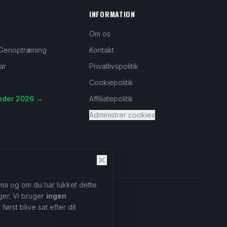
INFORMATION
Om os
Genoptræning
Kontakt
ar
Privatlivspolitik
Cookiepolitik
nder 2026 →
Affiliatepolitik
Administrer cookies
tema og om du har lukket dette
er. Vi bruger
ingen
ørst blive sat efter dit
eansvarsloven §9.