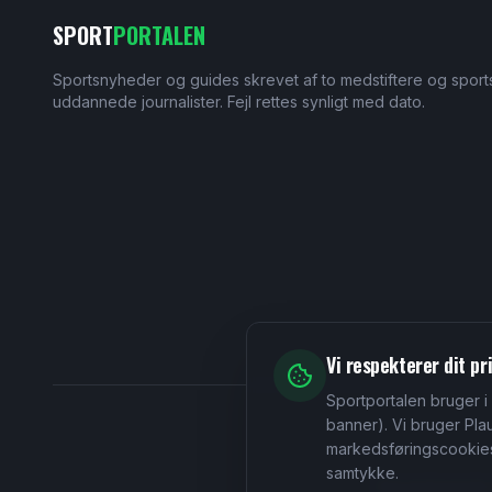
SPORT
PORTALEN
Sportsnyheder og guides skrevet af to medstiftere og sport
uddannede journalister. Fejl rettes synligt med dato.
Vi respekterer dit pri
Sportportalen bruger 
banner). Vi bruger Pla
markedsføringscookies. 
samtykke.
Ansvarshavende re