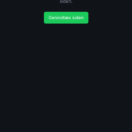
siden.
Genindlæs siden