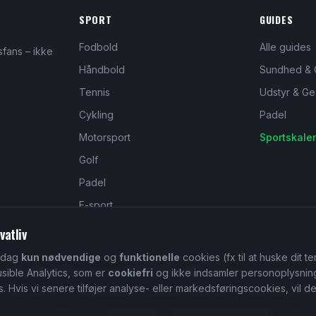
SPORT
GUIDES
Fodbold
Alle guides
sfans – ikke
Håndbold
Sundhed & 
Tennis
Udstyr & Ge
Cykling
Padel
Motorsport
Sportskale
Golf
Padel
E-sport
vatliv
i dag
kun nødvendige
og
funktionelle
cookies (fx til at huske dit 
Sportportalen
udgives af
Affilyflow ApS
·
info@affilyflow.com
usible Analytics, som er
cookiefri
og ikke indsamler personoplysning
Hvis vi senere tilføjer analyse- eller markedsføringscookies, vil de f
Affilyflow ApS · CVR 46325389 · Hovedvagtsstræde 2 C, 3000 Helsingør
daktører (i fællesskab):
Loui Wagner
og
Alexander Matthiessen
— jf. Medi