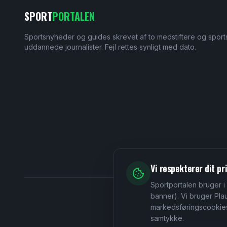
SPORT
PORTALEN
Sportsnyheder og guides skrevet af to medstiftere og sport
uddannede journalister. Fejl rettes synligt med dato.
Vi respekterer dit pri
Sportportalen bruger 
banner). Vi bruger Pla
markedsføringscookies. 
samtykke.
Ansvarshavende re