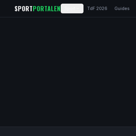
Spring til indhold
SPORT
PORTALEN
Sport
TdF 2026
Guides