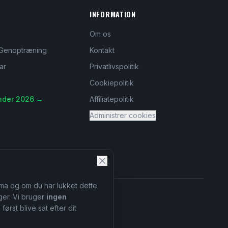
INFORMATION
Om os
Genoptræning
Kontakt
ar
Privatlivspolitik
Cookiepolitik
nder 2026 →
Affiliatepolitik
Administrer cookies
tema og om du har lukket dette
er. Vi bruger
ingen
ørst blive sat efter dit
eansvarsloven §9.