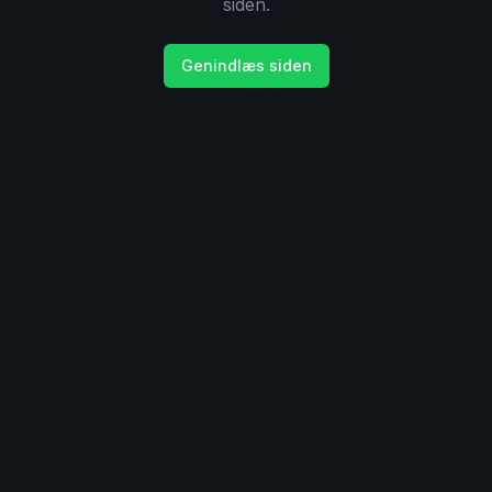
siden.
Genindlæs siden