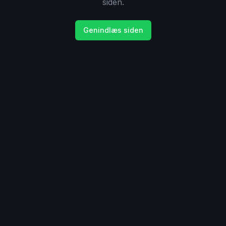
siden.
Genindlæs siden