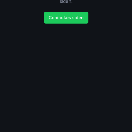
siden.
Genindlæs siden