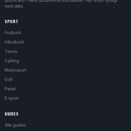
sportsfans – ikke uddannede journalister. Fejl rettes synligt
med dato.
SPORT
Fodbold
Håndbold
Tennis
Cykling
Motorsport
Golf
Padel
E-sport
GUIDES
Alle guides