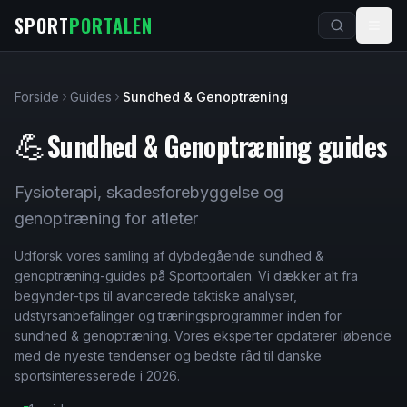
Spring til indhold
SPORT
PORTALEN
Forside
Guides
Sundhed & Genoptræning
Sundhed & Genoptræning
guides
💪
Fysioterapi, skadesforebyggelse og
genoptræning for atleter
Udforsk vores samling af dybdegående
sundhed &
genoptræning
-guides på Sportportalen. Vi dækker alt fra
begynder-tips til avancerede taktiske analyser,
udstyrsanbefalinger og træningsprogrammer inden for
sundhed & genoptræning
. Vores eksperter opdaterer løbende
med de nyeste tendenser og bedste råd til danske
sportsinteresserede i 2026.