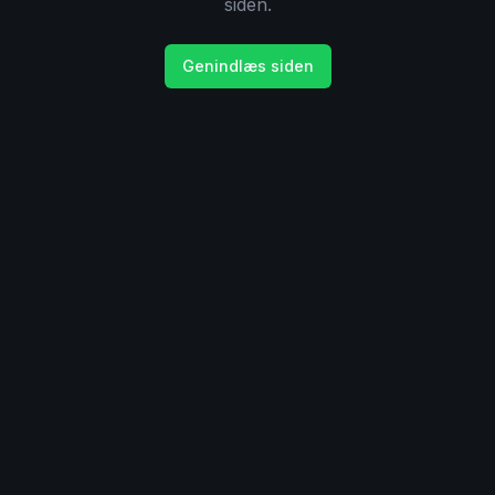
siden.
Genindlæs siden