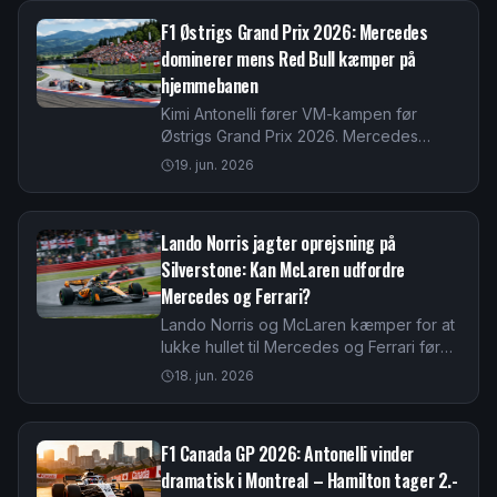
F1 Østrigs Grand Prix 2026: Mercedes
dominerer mens Red Bull kæmper på
hjemmebanen
Kimi Antonelli fører VM-kampen før
Østrigs Grand Prix 2026. Mercedes
dominerer under det nye reglement,
19. jun. 2026
mens Red Bull Racing leder efter farten
på Red Bull Ring.
Lando Norris jagter oprejsning på
Silverstone: Kan McLaren udfordre
Mercedes og Ferrari?
Lando Norris og McLaren kæmper for at
lukke hullet til Mercedes og Ferrari før
British GP 2026. Vi analyserer situationen
18. jun. 2026
efter de seneste resultater i Barcelona.
F1 Canada GP 2026: Antonelli vinder
dramatisk i Montreal – Hamilton tager 2.-