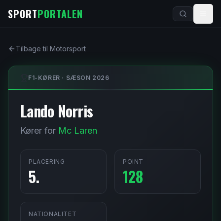
Spring til indhold
SPORT
PORTALEN
Tilbage til Motorsport
F1-KØRER · SÆSON
2026
Lando Norris
Kører for
Mc Laren
PLACERING
POINT
5
.
128
NATIONALITET