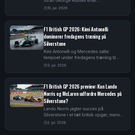
foran George Russell efter
sommerpausen. Mercedes dominerer
15. jul. 2026
feltet, mens Ferrari jagter under de nye
motorregler.
F1 British GP 2026: Kimi Antonelli
dominerer fredagens træning på
Silverstone
Kimi Antonelli og Mercedes satte
tempoet under fredagens træning til
British GP 2026. Læs analysen af de nye
3. jul. 2026
power units og Ferraris jagt på
Silverstone.
F1 British GP 2026 preview: Kan Lando
Norris og McLaren udfordre Mercedes på
Silverstone?
Lando Norris jagter succes på
Silverstone i et tæt britisk opgør, mens
Kimi Antonelli fører VM. Læs optakten til
2. jul. 2026
det britiske grand prix 2026 her.