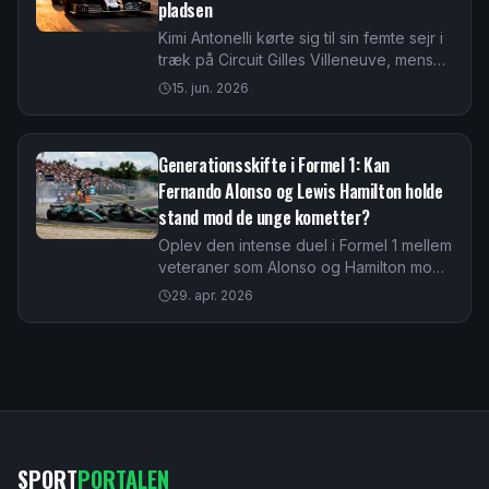
pladsen
Kimi Antonelli kørte sig til sin femte sejr i
træk på Circuit Gilles Villeneuve, mens
makker George Russell udgik med
15. jun. 2026
motorproblemer. Lewis Hamilton blev 2
og Max Verstappen 3 i et drama-løb.
Generationsskifte i Formel 1: Kan
Fernando Alonso og Lewis Hamilton holde
stand mod de unge kometter?
Oplev den intense duel i Formel 1 mellem
veteraner som Alonso og Hamilton mod
fremtidens stjerner. Læs om rekorder,
29. apr. 2026
erfaring og de unges vilde fremmarch
her.
SPORT
PORTALEN