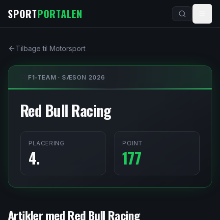
Spring til indhold
SPORT
PORTALEN
Tilbage til Motorsport
F1-TEAM · SÆSON
2026
Red Bull Racing
PLACERING
POINT
4
.
177
Artikler med
Red Bull Racing