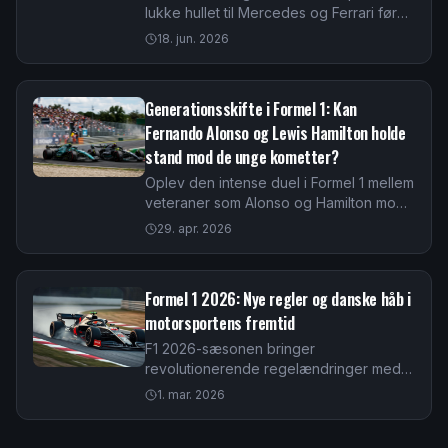
lukke hullet til Mercedes og Ferrari før
British GP 2026. Vi analyserer situationen
18. jun. 2026
efter de seneste resultater i Barcelona.
Generationsskifte i Formel 1: Kan
Fernando Alonso og Lewis Hamilton holde
stand mod de unge kometter?
Oplev den intense duel i Formel 1 mellem
veteraner som Alonso og Hamilton mod
fremtidens stjerner. Læs om rekorder,
29. apr. 2026
erfaring og de unges vilde fremmarch
her.
Formel 1 2026: Nye regler og danske håb i
motorsportens fremtid
F1 2026-sæsonen bringer
revolutionerende regelændringer med
fokus på bæredygtighed og tættere
1. mar. 2026
racing. Vi analyserer hvad det betyder
for sporten.