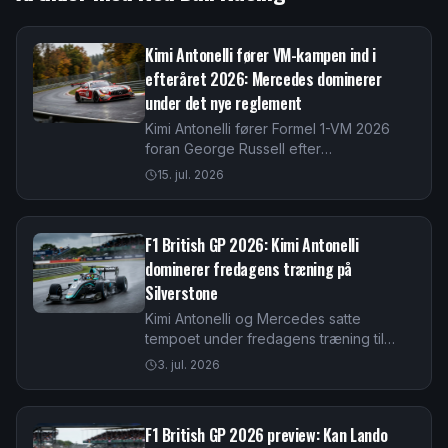
Kimi Antonelli fører VM-kampen ind i
efteråret 2026: Mercedes dominerer
under det nye reglement
Kimi Antonelli fører Formel 1-VM 2026
foran George Russell efter
sommerpausen. Mercedes dominerer
15. jul. 2026
feltet, mens Ferrari jagter under de nye
motorregler.
F1 British GP 2026: Kimi Antonelli
dominerer fredagens træning på
Silverstone
Kimi Antonelli og Mercedes satte
tempoet under fredagens træning til
British GP 2026. Læs analysen af de nye
3. jul. 2026
power units og Ferraris jagt på
Silverstone.
F1 British GP 2026 preview: Kan Lando