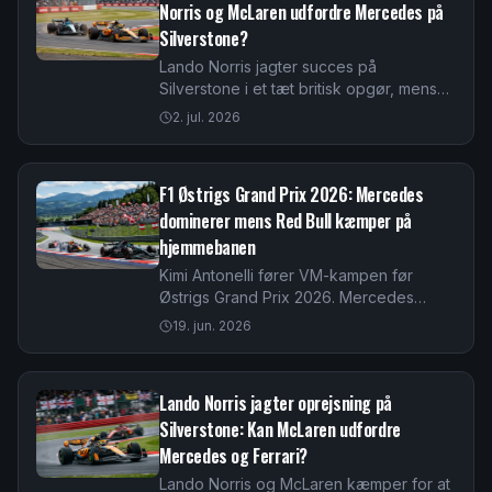
Norris og McLaren udfordre Mercedes på
Silverstone?
Lando Norris jagter succes på
Silverstone i et tæt britisk opgør, mens
Kimi Antonelli fører VM. Læs optakten til
2. jul. 2026
det britiske grand prix 2026 her.
F1 Østrigs Grand Prix 2026: Mercedes
dominerer mens Red Bull kæmper på
hjemmebanen
Kimi Antonelli fører VM-kampen før
Østrigs Grand Prix 2026. Mercedes
dominerer under det nye reglement,
19. jun. 2026
mens Red Bull Racing leder efter farten
på Red Bull Ring.
Lando Norris jagter oprejsning på
Silverstone: Kan McLaren udfordre
Mercedes og Ferrari?
Lando Norris og McLaren kæmper for at