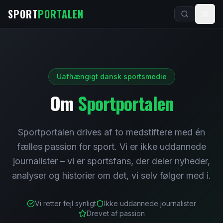
Spring til indhold
SPORT
PORTALEN
Uafhængigt dansk sportsmedie
Om
Sportportalen
Sportportalen drives af to medstiftere med én
fælles passion for sport. Vi er ikke uddannede
journalister – vi er sportsfans, der deler nyheder,
analyser og historier om det, vi selv følger med i.
Vi retter fejl synligt
Ikke uddannede journalister
Drevet af passion