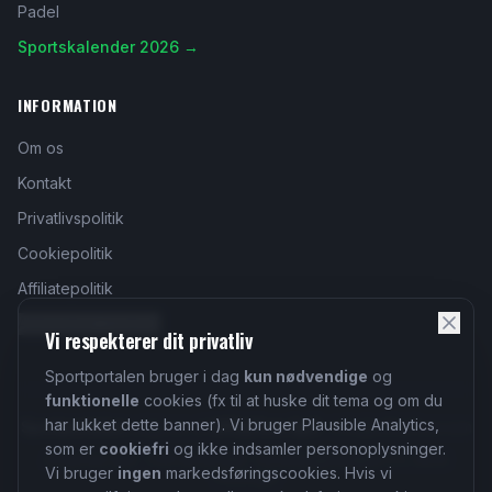
Padel
Sportskalender 2026 →
INFORMATION
Om os
Kontakt
Privatlivspolitik
Cookiepolitik
Affiliatepolitik
Administrer cookies
Vi respekterer dit privatliv
Sportportalen bruger i dag
kun nødvendige
og
funktionelle
cookies (fx til at huske dit tema og om du
har lukket dette banner). Vi bruger Plausible Analytics,
Sportportalen
udgives af
Affilyflow ApS
·
info@affilyflow.com
som er
cookiefri
og ikke indsamler personoplysninger.
Affilyflow ApS · CVR 46325389 · Hovedvagtsstræde 2 C, 3000
Vi bruger
ingen
markedsføringscookies. Hvis vi
Helsingør